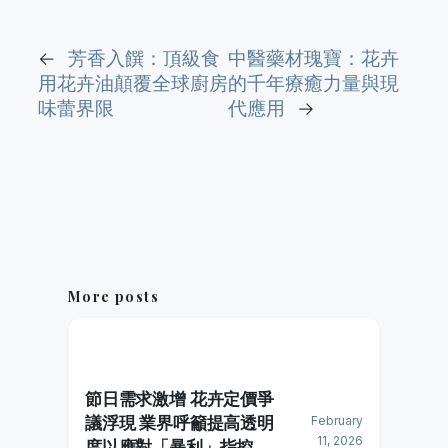
←
芳香入饌：頂級食
中醫藥材瑰寶：花卉
用花卉油顛覆全球廚房
的千年療癒力量與現
味蕾界限
代應用
→
More posts
節日需求激增 花卉定價爭
議浮現 業界呼籲提高透明
February
11, 2026
度以應對「暴利」指控