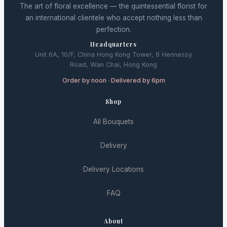
The art of floral excellence — the quintessential florist for
an international clientele who accept nothing less than
perfection.
Headquarters
Unit 6A, 10/F, China Hong Kong Tower, 8 Hennessy
Road, Wan Chai, Hong Kong
Order by noon · Delivered by 6pm
Shop
All Bouquets
Delivery
Delivery Locations
FAQ
About