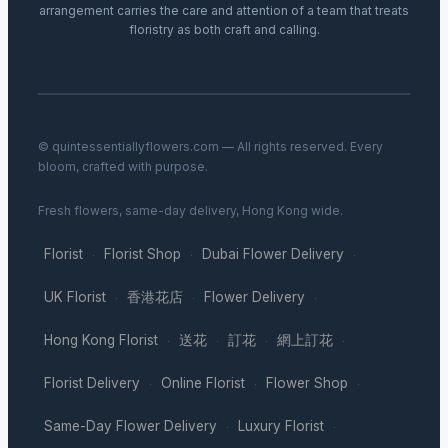
arrangement carries the care and attention of a team that treats
floristry as both craft and calling.
© quintessentiallyflowers.com — All rights reserved. Every
bloom, crafted with purpose.
Fresh flowers, same-day delivery, Hong Kong wide.
Florist
Florist Shop
Dubai Flower Delivery
·
·
·
UK Florist
香港花店
Flower Delivery
·
·
·
Hong Kong Florist
送花
訂花
網上訂花
·
·
·
·
Florist Delivery
Online Florist
Flower Shop
·
·
·
Same-Day Flower Delivery
Luxury Florist
·
·