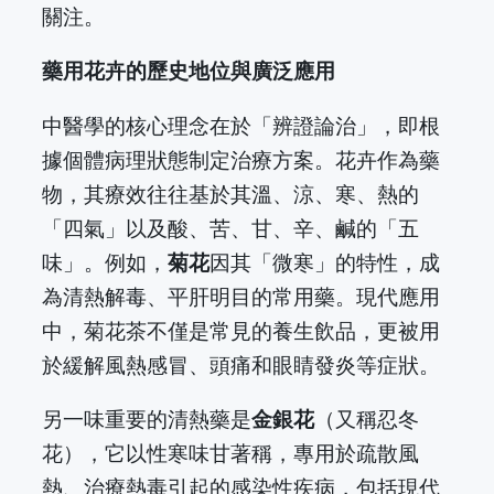
關注。
藥用花卉的歷史地位與廣泛應用
中醫學的核心理念在於「辨證論治」，即根
據個體病理狀態制定治療方案。花卉作為藥
物，其療效往往基於其溫、涼、寒、熱的
「四氣」以及酸、苦、甘、辛、鹹的「五
味」。例如，
菊花
因其「微寒」的特性，成
為清熱解毒、平肝明目的常用藥。現代應用
中，菊花茶不僅是常見的養生飲品，更被用
於緩解風熱感冒、頭痛和眼睛發炎等症狀。
另一味重要的清熱藥是
金銀花
（又稱忍冬
花），它以性寒味甘著稱，專用於疏散風
熱、治療熱毒引起的感染性疾病，包括現代