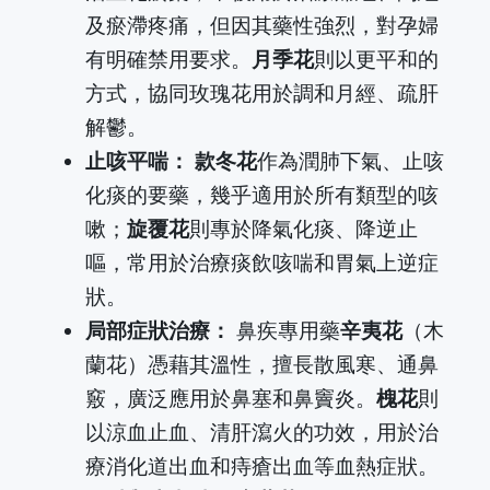
及瘀滯疼痛，但因其藥性強烈，對孕婦
有明確禁用要求。
月季花
則以更平和的
方式，協同玫瑰花用於調和月經、疏肝
解鬱。
止咳平喘：
款冬花
作為潤肺下氣、止咳
化痰的要藥，幾乎適用於所有類型的咳
嗽；
旋覆花
則專於降氣化痰、降逆止
嘔，常用於治療痰飲咳喘和胃氣上逆症
狀。
局部症狀治療：
鼻疾專用藥
辛夷花
（木
蘭花）憑藉其溫性，擅長散風寒、通鼻
竅，廣泛應用於鼻塞和鼻竇炎。
槐花
則
以涼血止血、清肝瀉火的功效，用於治
療消化道出血和痔瘡出血等血熱症狀。