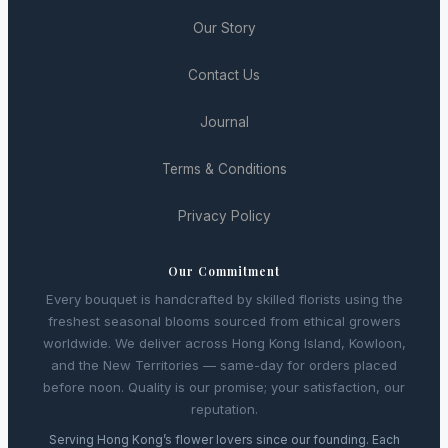
Our Story
Contact Us
Journal
Terms & Conditions
Privacy Policy
Our Commitment
Every bouquet is handcrafted by skilled florists using the
freshest seasonal blooms sourced from ethical growers
worldwide. We deliver across Hong Kong Island, Kowloon,
and the New Territories — same-day for orders placed
before noon. Quality is our promise; your satisfaction, our
reputation.
Serving Hong Kong’s flower lovers since our founding. Each