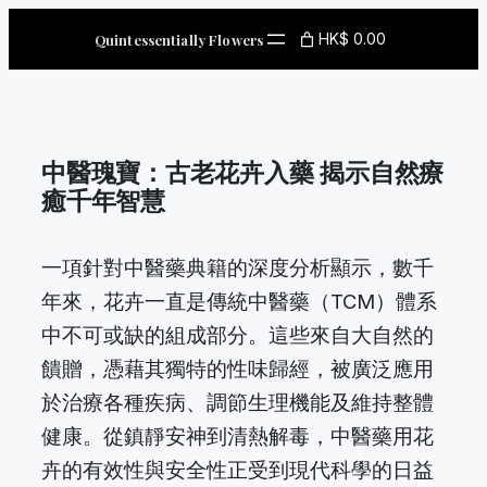
Skip
HK$ 0.00
Quintessentially Flowers
to
content
中醫瑰寶：古老花卉入藥 揭示自然療
癒千年智慧
一項針對中醫藥典籍的深度分析顯示，數千
年來，花卉一直是傳統中醫藥（TCM）體系
中不可或缺的組成部分。這些來自大自然的
饋贈，憑藉其獨特的性味歸經，被廣泛應用
於治療各種疾病、調節生理機能及維持整體
健康。從鎮靜安神到清熱解毒，中醫藥用花
卉的有效性與安全性正受到現代科學的日益