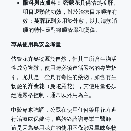
眼科與皮膚科：
密蒙花
具備清熱養肝、
明目退翳的功效，對於治療目赤腫痛有
效；
芙蓉花
則多用於外敷，以其清熱消
腫的特性應對癰腫瘡癤和燙傷。
專業使用與安全考量
儘管花卉藥物源於自然，但其中所含生物活
性成分複雜，使用時必須遵循嚴格的專業指
引。尤其是一些具有毒性的藥物，如含有生
物鹼的
洋金花
（曼陀羅花），其使用量必須
經過嚴格控制，通常以外用為主。
中醫專家強調，公眾在使用任何藥用花卉進
行治療或保健時，應始終諮詢專業中醫師。
這是因為藥用花卉的使用不僅涉及單味藥物