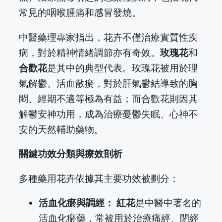
常見的咽喉腫痛和感冒發燒。
中醫藥理專家指出，花卉不僅治療實質性疾
病，對於精神情緒調節亦有奇效。
玫瑰花
和
合歡花
是其中的典型代表。玫瑰花被用於理
氣解鬱、活血散瘀，對於肝氣鬱結導致的胸
悶、經期不適等極為有益；而合歡花則因其
解鬱安神功用，成為治療憂鬱失眠、心神不
安的天然輔助藥物。
關鍵功效分類與療效剖析
多種藥用花卉依據其主要功效被劃分：
活血化瘀與調經：
紅花
是中醫中著名的
活血化瘀藥，常被用於治療痛經、閉經