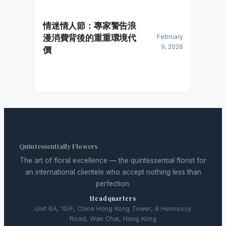
情迷情人節：專家警告浪
漫消費背後的重重環境代
February
9, 2026
價
Quintessentially Flowers
The art of floral excellence — the quintessential florist for
an international clientele who accept nothing less than
perfection.
Headquarters
Unit 6A, 10/F, China Hong Kong Tower, 8 Hennessy
Road, Wan Chai, Hong Kong