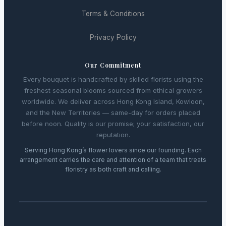
Terms & Conditions
Privacy Policy
Our Commitment
Every bouquet is handcrafted by skilled florists using the
freshest seasonal blooms sourced from ethical growers
worldwide. We deliver across Hong Kong Island, Kowloon,
and the New Territories — same-day for orders placed
before noon. Quality is our promise; your satisfaction, our
reputation.
Serving Hong Kong’s flower lovers since our founding. Each
arrangement carries the care and attention of a team that treats
floristry as both craft and calling.