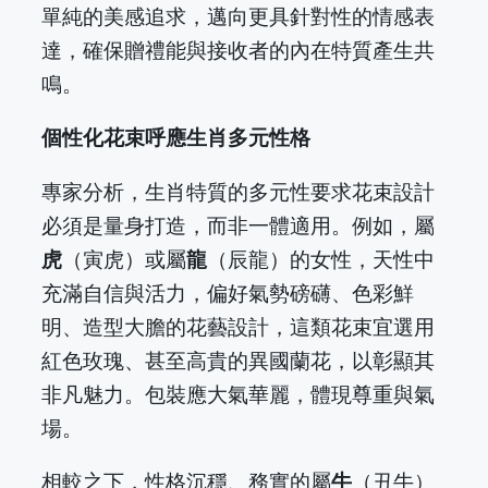
單純的美感追求，邁向更具針對性的情感表
達，確保贈禮能與接收者的內在特質產生共
鳴。
個性化花束呼應生肖多元性格
專家分析，生肖特質的多元性要求花束設計
必須是量身打造，而非一體適用。例如，屬
虎
（寅虎）或屬
龍
（辰龍）的女性，天性中
充滿自信與活力，偏好氣勢磅礴、色彩鮮
明、造型大膽的花藝設計，這類花束宜選用
紅色玫瑰、甚至高貴的異國蘭花，以彰顯其
非凡魅力。包裝應大氣華麗，體現尊重與氣
場。
相較之下，性格沉穩、務實的屬
牛
（丑牛）