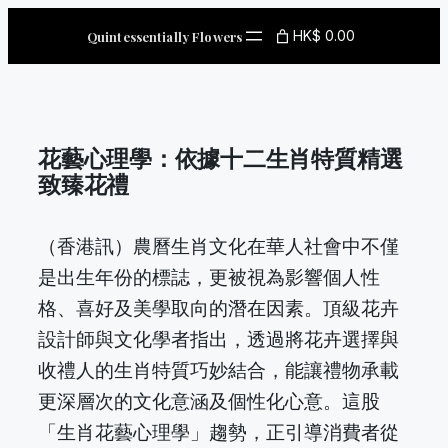
Skip
HK$ 0.00
Quintessentially Flowers
to
content
花藝心理學：依據十二生肖特質精選
致臻花禮
（香港訊）農曆生肖文化在華人社會中不僅
是出生年份的標誌，更被視為影響個人性
格、喜好及美學取向的潛在因素。頂級花卉
設計師與文化學者指出，透過將花卉選擇與
收禮人的生肖特質巧妙結合，能讓禮物承載
更深層次的文化意涵及個性化心意。這股
「生肖花藝心理學」趨勢，正引導消費者從