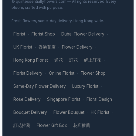
© quintessentiallyflowers.com — All rights reserved. Every
bloom, crafted with purpose.
Fresh flowers, same-day delivery, Hong Kong wide.
Florist
Florist Shop
Dubai Flower Delivery
·
·
·
UK Florist
香港花店
Flower Delivery
·
·
·
Hong Kong Florist
送花
訂花
網上訂花
·
·
·
·
Florist Delivery
Online Florist
Flower Shop
·
·
·
Same-Day Flower Delivery
Luxury Florist
·
·
Rose Delivery
Singapore Florist
Floral Design
·
·
·
Bouquet Delivery
Flower Bouquet
HK Florist
·
·
·
訂花推薦
Flower Gift Box
花店推薦
·
·
·