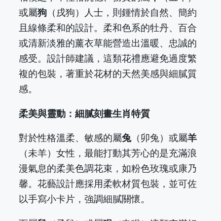
或屬
狗
（戌狗）人士，則鍾情於自然、簡約
且線條柔和的設計。柔和色系的牡丹、百合
或清新淡雅的薰衣草能營造出溫暖、忠誠的
感受。設計師建議，這類花禮應避免過度繁
複的包裝，著重於花材的天然美感與細膩質
感。
柔美與靈動：細膩刻畫生肖特質
對於性格溫柔、敏感的屬
兔
（卯兔）或屬
羊
（未羊）女性，最能打動其芳心的是充滿浪
漫氣息的柔美色調花束，如粉色玫瑰或康乃
馨。花藝設計應採用柔軟材質包裝，並可佐
以手寫小卡片，強調細膩關懷。