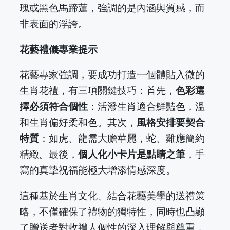
瑰或黑色馬蹄蓮，強調的是內涵與質感，而
非表面的浮誇。
花藝禮儀專業提示
花藝專家強調，要成功打造一個體貼入微的
生肖花禮，有三項關鍵技巧：首先，
色彩選
擇必須符合個性
：活潑生肖適合鮮豔色，溫
和生肖偏好柔和色。其次，
風格安排要契合
特質
：如虎、龍需大膽華麗，蛇、雞應簡約
精緻。最後，
個人化小卡片是點睛之筆
，手
寫的真摯祝福能極大增添情感深度。
這種基於生肖文化、結合花藝美學的送禮策
略，不僅確保了禮物的獨特性，同時也凸顯
了贈送者對收禮人個性的深入理解與尊重，