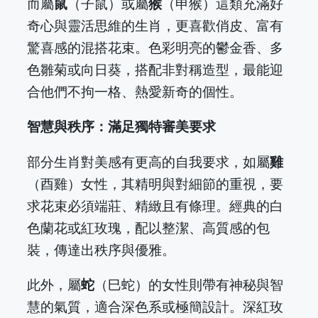
而屬
鼠
（子鼠）或屬
猴
（申猴）這類充滿好
奇心與靈活思維的生肖，更喜歡俏皮、富有
驚喜感的混搭花束。色彩明亮的鬱金香、多
色雛菊或向日葵，搭配非對稱造型，最能迎
合他們不拘一格、熱愛新奇的個性。
智慧與秩序：滿足獨特審美要求
部分生肖對美感有更高的自我要求，如屬
雞
（酉雞）女性，其精明與對細節的重視，要
求花束必須端莊、精緻且有條理。經典的白
色蘭花或紅玫瑰，配以整潔、高質感的包
裝，傳達出秩序與優雅。
此外，屬
蛇
（巳蛇）的女性則帶有神秘與智
慧的氣質，適合深色系或極簡設計。深紅玫