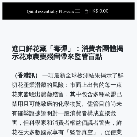
Skip
HK$ 0.00
Quintessentially Flowers
to
content
進口鮮花藏「毒彈」：消費者團體揭
示花束農藥殘留帶來監管盲點
（香港訊）
一項最新全球檢測結果揭示了鮮
切花產業潛藏的風險：市面上出售的每一束
花束皆驗出農藥殘留，其中包含多種歐盟已
禁用且可能致癌的化學物質。儘管目前尚未
有確鑿證據證明對一般消費者構成直接危
害，但科學家和消費者權益倡議者警告，鮮
花在大多數國家享有「監管真空」，促使業