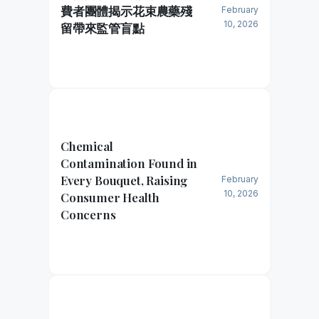
費者團體揭示花束農藥殘
February
10, 2026
留帶來監管盲點
Chemical
Contamination Found in
Every Bouquet, Raising
February
10, 2026
Consumer Health
Concerns