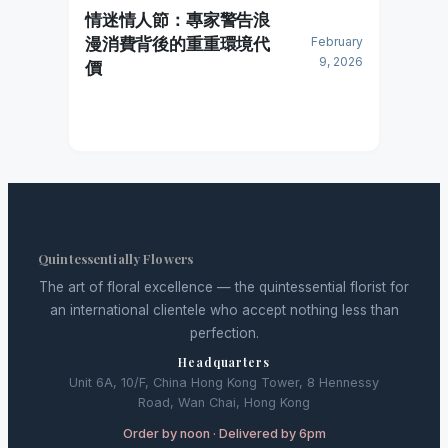
情迷情人節：專家警告浪
漫消費背後的重重環境代
February
9, 2026
價
Quintessentially Flowers
The art of floral excellence — the quintessential florist for
an international clientele who accept nothing less than
perfection.
Headquarters
Unit 6A, 10/F, China Hong Kong Tower, 8 Hennessy
Road, Wan Chai, Hong Kong
Order by noon · Delivered by 6pm