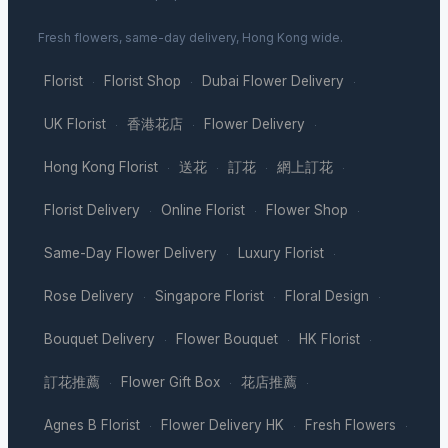
Fresh flowers, same-day delivery, Hong Kong wide.
Florist
Florist Shop
Dubai Flower Delivery
·
·
·
UK Florist
香港花店
Flower Delivery
·
·
·
Hong Kong Florist
送花
訂花
網上訂花
·
·
·
·
Florist Delivery
Online Florist
Flower Shop
·
·
·
Same-Day Flower Delivery
Luxury Florist
·
·
Rose Delivery
Singapore Florist
Floral Design
·
·
·
Bouquet Delivery
Flower Bouquet
HK Florist
·
·
·
訂花推薦
Flower Gift Box
花店推薦
·
·
·
Agnes B Florist
Flower Delivery HK
Fresh Flowers
·
·
·