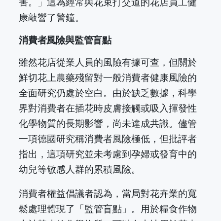
害。」這為經常與花束打交道的花店員工健
康敲響了警鐘。
消費者風險與監管盲點
雖然花店從業人員的風險有據可查，但關於
鮮切花上農藥殘留對一般消費者健康風險的
全面研究仍處於空白。由於缺乏數據，科學
界對消費者在插花時皮膚接觸或吸入揮發性
化學物質的長期影響，尚未達成共識。儘管
一項德國研究稱消費者風險極低，但批評者
指出，這項研究並未考慮到孕婦或發育中的
幼兒等敏感人群的累積風險。
消費者權益倡議者認為，當局對花卉業的寬
鬆處理體現了「監管盲點」。用於糧食作物