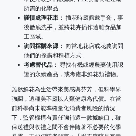
所需的化學品。
謹慎處理花束：
插花時應佩戴手套，事
後徹底洗手，並將花卉插作遠離食品加
工區域。
詢問採購來源：
向當地花店或花農詢問
他們的採購和種植方式。
考慮替代品：
尋找有機或經農藥使用認
證的永續產品，或考慮非鮮花類禮物。
雖然鮮花為生活帶來美感與芬芳，但科學界
強調，這種美不應以人類健康為代價。在當
前科學尚未能準確量化消費者風險的情況
下，監管機構有責任彌補這一數據缺口，確
保送禮與收禮之間不會伴隨著不必要的化學