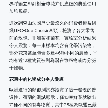
界呼籲立即針對全球花卉供應鏈的農藥使用
加強規範。
這次調查由法國歷史最悠久的消費者權益組
織UFC-Que Choisir牽頭，檢測了各大零售
商的玫瑰、非洲菊和菊花。實驗室分析結果
令人震驚：每一束樣本均含有化學污染物，
部分花束甚至包含多達46種不同的農藥，平
均有近12種物質被列為潛在致癌物或內分泌
干擾物。
花束中的化學成分令人憂慮
歐洲進行的類似測試亦證實了這一發現的普
遍性。荷蘭的測試顯示，僅13束鮮花就驗出
71種不同的有毒物質，其中28種為歐盟已嚴