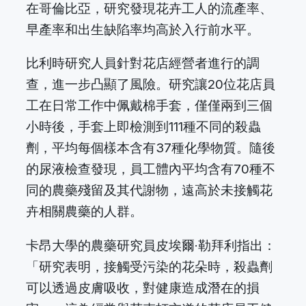
在哥倫比亞，研究發現花卉工人的流產率、
早產率和出生缺陷率均高於入行前水平。
比利時研究人員針對花店經營者進行的調
查，進一步凸顯了風險。研究讓20位花店員
工在日常工作中佩戴棉手套，僅僅兩到三個
小時後，手套上即檢測到111種不同的殺蟲
劑，平均每個樣本含有37種化學物質。隨後
的尿液檢查發現，員工體內平均含有70種不
同的農藥殘留及其代謝物，遠高於未接觸花
卉相關農藥的人群。
卡昂大學的農藥研究員皮埃爾·勒拜利指出：
「研究表明，接觸受污染的花朵時，殺蟲劑
可以透過皮膚吸收，對健康造成潛在的損