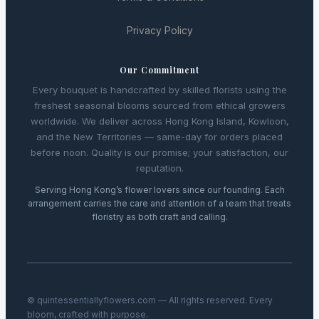
Privacy Policy
Our Commitment
Every bouquet is handcrafted by skilled florists using the
freshest seasonal blooms sourced from ethical growers
worldwide. We deliver across Hong Kong Island, Kowloon,
and the New Territories — same-day for orders placed
before noon. Quality is our promise; your satisfaction, our
reputation.
Serving Hong Kong’s flower lovers since our founding. Each
arrangement carries the care and attention of a team that treats
floristry as both craft and calling.
© quintessentiallyflowers.com — All rights reserved. Every
bloom, crafted with purpose.