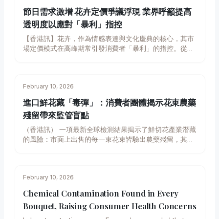
節日需求激增 花卉定價爭議浮現 業界呼籲提高
透明度以應對「暴利」指控
【香港訊】花卉，作為情感表達與文化慶典的核心，其市
場定價模式在高峰期常引發消費者「暴利」的指控。從情
人節玫瑰四倍漲價到悼念期間的喪葬用花費用飆升，全球
花卉業在應對節慶、緊急事件和傳統習俗引發的需求激增
時，面臨著在市場供求原則與商業道德之間的微妙平衡。
February 10, 2026
消費者權益團體與行業組織呼籲，應專注於提高定價透明
度和教育，以緩解這項長年存在的爭議，而非僅依賴難以
進口鮮花藏「毒彈」：消費者團體揭示花束農藥
執行的政府干預。 情人節：年度價格爭議熱點 情人節無
殘留帶來監管盲點
疑是花卉業界最受矚目的年度爭議點。每年此時，從澳洲
到美國的消費者普遍抱怨玫瑰價格出現三到四倍不等的漲
（香港訊） 一項最新全球檢測結果揭示了鮮切花產業潛藏
幅。例如，2019年英國消費者組織記錄顯示，一打玫瑰的
的風險：市面上出售的每一束花束皆驗出農藥殘留，其中
價格從平時的20至30英鎊飆升至80至100英鎊，促使公眾
包含多種歐盟已禁用且可能致癌的化學物質。儘管目前尚
質疑這是合理的市場動態，抑或是趁機牟取暴利。 在亞
未有確鑿證據證明對一般消費者構成直接危害，但科學家
洲，菲律賓亦經歷過激烈的批評。2018年，當地貿易與工
和消費者權益倡議者警告，鮮花在大多數國家享有「監管
業部接獲數百宗投訴，指玫瑰單價從正常時期的20至30
February 10, 2026
真空」，促使業界呼籲立即針對全球花卉供應鏈的農藥使
披索躍升至100至150披索。政府雖一度威脅制裁無法合理
用加強規範。 這次調查由法國歷史最悠久的消費者權益組
Chemical Contamination Found in Every
解釋定價的花店，但由於行業結構分散，實際執行面臨巨
織UFC-Que Choisir牽頭，檢測了各大零售商的玫瑰、非
Bouquet, Raising Consumer Health Concerns
大困難。 危機時刻的道德考驗 當社區面臨悲劇時，花卉
洲菊和菊花。實驗室分析結果令人震驚：每一束樣本均含
的定價問題尤其涉及道德層面。2017年英國曼徹斯特體育
有化學污染物，部分花束甚至包含多達46種不同的農藥，