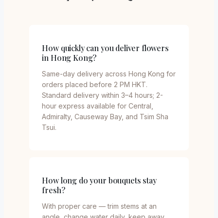
How quickly can you deliver flowers
in Hong Kong?
Same-day delivery across Hong Kong for
orders placed before 2 PM HKT.
Standard delivery within 3–4 hours; 2-
hour express available for Central,
Admiralty, Causeway Bay, and Tsim Sha
Tsui.
How long do your bouquets stay
fresh?
With proper care — trim stems at an
angle, change water daily, keep away