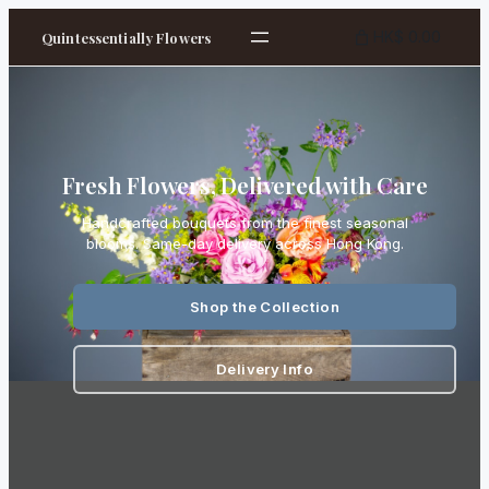
HK$ 0.00
Quintessentially Flowers
Fresh Flowers, Delivered with Care
Handcrafted bouquets from the finest seasonal
blooms. Same-day delivery across Hong Kong.
Shop the Collection
Delivery Info