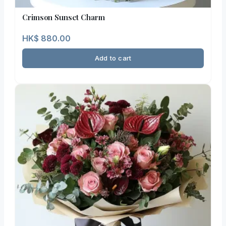
Crimson Sunset Charm
HK$
880.00
Add to cart