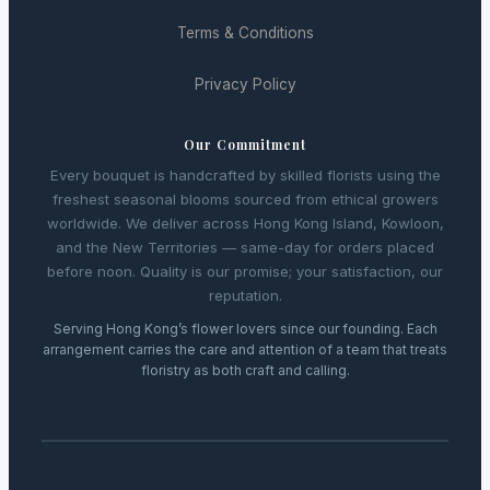
用殺蟲劑，並強制要求標註產品成分。 消費者的應對措施
與未來展望…
Terms & Conditions
Privacy Policy
Our Commitment
Every bouquet is handcrafted by skilled florists using the
freshest seasonal blooms sourced from ethical growers
worldwide. We deliver across Hong Kong Island, Kowloon,
and the New Territories — same-day for orders placed
before noon. Quality is our promise; your satisfaction, our
reputation.
Serving Hong Kong’s flower lovers since our founding. Each
arrangement carries the care and attention of a team that treats
floristry as both craft and calling.