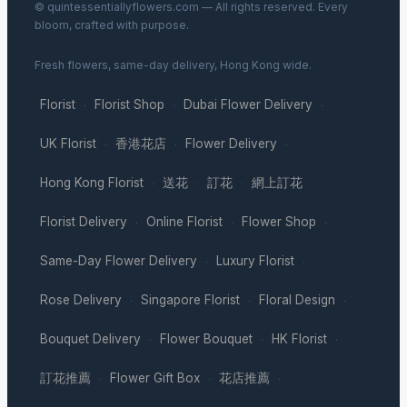
© quintessentiallyflowers.com — All rights reserved. Every
bloom, crafted with purpose.
Fresh flowers, same-day delivery, Hong Kong wide.
Florist
Florist Shop
Dubai Flower Delivery
·
·
·
UK Florist
香港花店
Flower Delivery
·
·
·
Hong Kong Florist
送花
訂花
網上訂花
·
·
·
·
Florist Delivery
Online Florist
Flower Shop
·
·
·
Same-Day Flower Delivery
Luxury Florist
·
·
Rose Delivery
Singapore Florist
Floral Design
·
·
·
Bouquet Delivery
Flower Bouquet
HK Florist
·
·
·
訂花推薦
Flower Gift Box
花店推薦
·
·
·