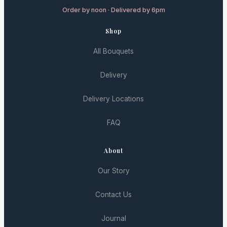
勞動密集型的佈置、節假日預訂庫存的風險，以及專門加
人的流產率、早產率和出生缺陷率均高於入行前水平。 比
Order by noon · Delivered by 6pm
急運輸成本，均在高峰期推高了價格。許多小型花店全年
利時研究人員針對花店經營者進行的調查，進一步凸顯了
營運利潤微薄，高度依賴節日高峰期來維持企業生存。美
風險。研究讓20位花店員工在日常工作中佩戴棉手套，僅
Shop
國花卉協會指出，如情人節、母親節和喪葬用花佔年度營
僅兩到三個小時後，手套上即檢測到111種不同的殺蟲劑，
收的極大比例。 然而，消費者保護倡導者反駁說，花卉購
平均每個樣本含有37種化學物質。隨後的尿液檢查發現，
All Bouquets
買的情感背景創造了市場失靈。當顧客急需喪禮用花或面
員工體內平均含有70種不同的農藥殘留及其代謝物，遠高
臨送禮的社會壓力時，需求缺乏彈性，從而為畸高定價提
於未接觸花卉相關農藥的人群。 卡昂大學的農藥研究員皮
供了空間。 面對法律監管的困難，業界和消費者團體正尋
Delivery
埃爾·勒拜利指出：「研究表明，接觸受污染的花朵時，殺
求建立更具建設性的解決方案。其中，價格透明度倡議被
蟲劑可以透過皮膚吸收，對健康造成潛在的損害。」這為
視為最有效的工具。倡導者鼓勵花店公開其價格日曆，讓
經常與花束打交道的花店員工健康敲響了警鐘。 消費者風
Delivery Locations
消費者充分了解價格變動的時間和幅度。這種知情權的提
險與監管盲點 雖然花店從業人員的風險有據可查，但關於
升，理論上能讓消費者調整購買行為，形成市場壓力，從
鮮切花上農藥殘留對一般消費者健康風險的全面研究仍處
FAQ
而在無需嚴苛監管的情況下，緩和極端定價行為。 最終，
於空白。由於缺乏數據，科學界對消費者在插花時皮膚接
花卉定價的爭議凸顯了市場在情感商品中的運作複雜性。
觸或吸入揮發性化學物質的長期影響，尚未達成共識。儘
未來的趨勢可能指向透明度、教育，以及消費期望的逐步
管一項德國研究稱消費者風險極低，但批評者指出，這項
About
演變，以達致一個既能保障行業持續盈利，又能確保消費
研究並未考慮到孕婦或發育中的幼兒等敏感人群的累積風
者在重要時刻獲得合理價格的平衡點。 Flower same
險。 消費者權益倡議者認為，當局對花卉業的寬鬆處理體
Our Story
day…
現了「監管盲點」。用於糧食作物上被禁止的化學物質，
可以自由地用於花卉上，且國際貨運無需進行殘留檢測。
Contact Us
例如，英國市面九成的鮮花皆為進口，通常來自於農藥監
管相對寬鬆的國家。 面對日益增長的公眾壓力，歐洲各地
的消費者團體正在要求變革，包括立即限制在鮮切花中使
Journal