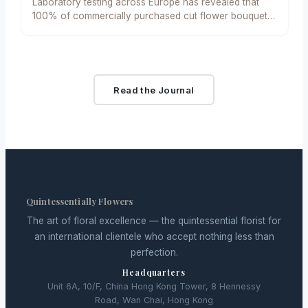
Laboratory testing across Europe has revealed that
館爆炸案發生後，雖然多數花店選擇捐贈或降價，但仍有
平均有近12種物質被列為潛在致癌物或內分泌干擾物。 花
100% of commercially purchased cut flower bouquets
少數店家因在公眾哀悼期間維持高價或抬高價格而面臨批
束中的化學成分令人憂慮 歐洲進行的類似測試亦證實了這
contain pesticide residues, including…
評，在社交媒體上引發公憤。 類似情況亦發生在自然災害
一發現的普遍性。荷蘭的測試顯示，僅13束鮮花就驗出71
影響地區。美國德州在2017年哈維颶風後，有殯儀館報告
種不同的有毒物質，其中28種為歐盟已嚴格禁用的化學
指批發花卉成本大幅增加，導致為逝者舉辦告別儀式的家
品。平均而言，每束花含有25種不同的殺蟲劑。 這些農
庭需支付更高費用。儘管供應商聲稱供應鏈中斷是漲價的
藥殘留的發現，正值全球數百萬人準備互贈情人節鮮花之
Read the Journal
主要原因，但消費者權益倡導者質疑，為何必要的悼念物
際，揭露了鮮花產業與食品產業截然不同的監管標準。由
品在社區危機中仍須承受如此大的價格波動。 婚禮與文化
於消費者並不食用鮮切花，大多數國家對其農藥使用幾乎
慶典的定價迷霧 專業服務和感知價值也是導致價格差異的
沒有限制。這導致從肯亞、哥倫比亞等主要出口國的溫室
原因之一。在婚禮行業，花卉定價的缺乏透明度是常見現
中，大量化學物質被應用，最終未經分解地進入終端消費
象。澳洲消費者倡導組織在2016年的一項調查發現，同一
者的家中。 檢測到的高風險化學物質包括多菌靈、因其發
花店為「生日派對」和「婚禮」報價的相同花藝佈置，價
育神經毒性而在歐盟被禁用的毒死蜱，以及與神經毒劑沙
格可能相差200%至300%。業界辯稱，婚禮服務涉及更
林屬於同一類別的有機磷酸酯類物質。早在2018年，曾有
高的標準、更複雜的預訂流程及可靠性，但許多人認為這
研究在花卉樣本中檢測到致癌物之一的異菌脲，其含量比
是針對情感上高度投入的客戶進行的「剝削式定價」。 此
Quintessentially Flowers
糧食作物允許的含量高出50倍。 專業人士和農場工人的
外，傳統文化對花卉的剛性需求亦創造了價格真空。在泰
健康代價 面對嚴峻的檢測結果，花卉業界代表強調消費者
The art of floral excellence — the quintessential florist for
國等國家，重要佛教節慶期間，蓮花和萬壽菊的價格可能
並無受損害的證據。然而，針對農場工人和花店經營者的
an international clientele who accept nothing less than
急劇上漲，令許多家庭難以負擔傳統供品。墨西哥在亡靈
多項研究卻呈現出不同的畫面。 長期暴露於花卉種植環境
perfection.
節期間，萬壽菊的成本亦因傳統需求而飆升，評論家認為
中的工人面臨顯著的健康風險。在埃塞俄比亞，六成多的
這是批發商預期到習俗驅動的非彈性需求而進行的機會主
Headquarters
花卉農場工人報告出現呼吸系統疾病，高達八成一出現皮
義定價。 行業與消費者權益的對話 花卉業協會持續強
膚問題。血液檢測發現，他們體內仍殘留有滴滴涕
Unit 6A, 10/F, China Hong Kong Tower, 8 Hennessy
調，季節性價格上漲是行業現實的產物。鮮花的易腐性、
（DDT）等被禁用的農藥。在哥倫比亞，研究發現花卉工
Road, Wan Chai, Hong Kong